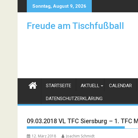
Skip
Sonntag, August 9, 2026
to
content
Freude am Tischfußball
STARTSEITE
AKTUELL
CALENDAR
DATENSCHUTZERKLÄRUNG
09.03.2018 VL TFC Siersburg – 1. TFC 
12. März 2018
Joachim Schmidt