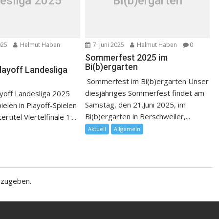
esliga 2025
Bi(b)ergarten
025
Helmut Haben
7. Juni 2025
Helmut Haben
0
Sommerfest 2025 im
Bi(b)ergarten
layoff Landesliga
Sommerfest im Bi(b)ergarten Unser
diesjähriges Sommerfest findet am
yoff Landesliga 2025
Samstag, den 21.Juni 2025, im
pielen in Playoff-Spielen
Bi(b)ergarten in Berschweiler,...
titel Viertelfinale 1:...
Aktuell
Allgemein
bzugeben.