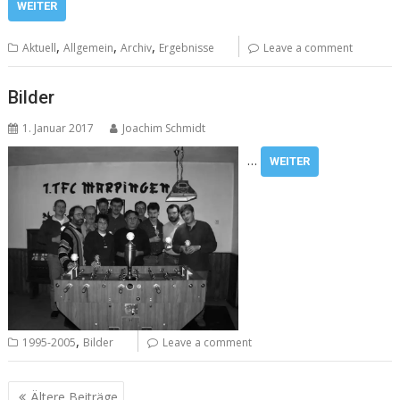
WEITER
,
,
,
Aktuell
Allgemein
Archiv
Ergebnisse
Leave a comment
Bilder
1. Januar 2017
Joachim Schmidt
…
WEITER
,
1995-2005
Bilder
Leave a comment
Beitragsnavigation
Ältere Beiträge