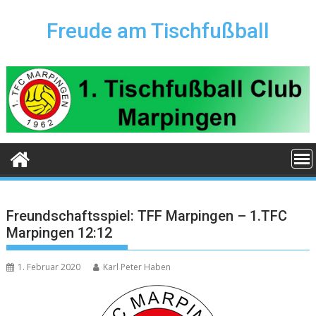
Skip
to
Freude am Tischfußball
content
Freundschaftsspiel: TFF Marpingen – 1.TFC
Marpingen 12:12
1. Februar 2020
Karl Peter Haben