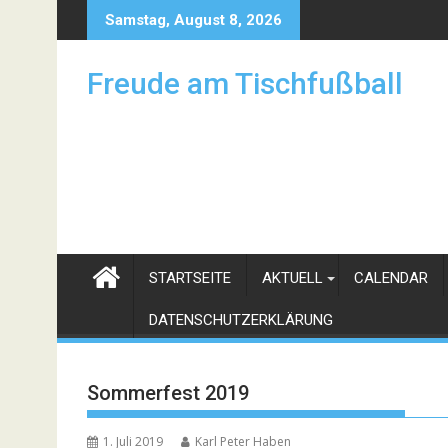
Skip
Samstag, August 8, 2026
to
content
Freude am Tischfußball
STARTSEITE
AKTUELL
CALENDAR
DATENSCHUTZERKLÄRUNG
Sommerfest 2019
1. Juli 2019
Karl Peter Haben