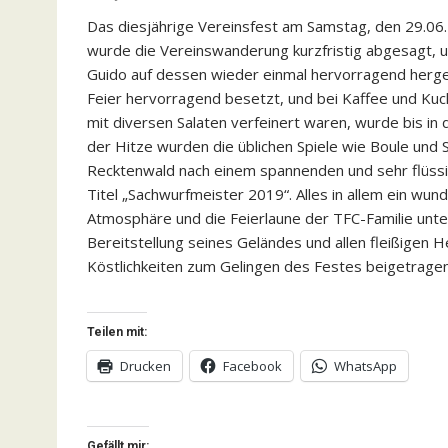
Das diesjährige Vereinsfest am Samstag, den 29.06.1
wurde die Vereinswanderung kurzfristig abgesagt, un
Guido auf dessen wieder einmal hervorragend herger
Feier hervorragend besetzt, und bei Kaffee und Kuc
mit diversen Salaten verfeinert waren, wurde bis i
der Hitze wurden die üblichen Spiele wie Boule und 
Recktenwald nach einem spannenden und sehr flüss
Titel „Sachwurfmeister 2019“. Alles in allem ein wu
Atmosphäre und die Feierlaune der TFC-Familie unte
Bereitstellung seines Geländes und allen fleißigen H
Köstlichkeiten zum Gelingen des Festes beigetrage
Teilen mit:
Drucken
Facebook
WhatsApp
Gefällt mir: