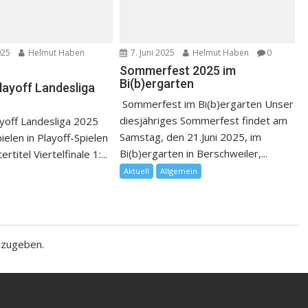
025
Helmut Haben
7. Juni 2025
Helmut Haben
0
Sommerfest 2025 im
Bi(b)ergarten
layoff Landesliga
Sommerfest im Bi(b)ergarten Unser
diesjähriges Sommerfest findet am
yoff Landesliga 2025
Samstag, den 21.Juni 2025, im
pielen in Playoff-Spielen
Bi(b)ergarten in Berschweiler,...
titel Viertelfinale 1:...
Aktuell
Allgemein
bzugeben.