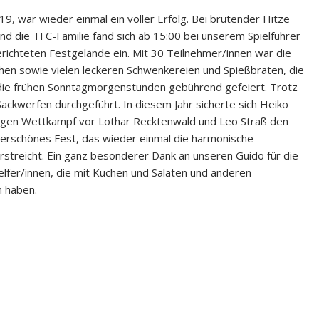
9, war wieder einmal ein voller Erfolg. Bei brütender Hitze
d die TFC-Familie fand sich ab 15:00 bei unserem Spielführer
ichteten Festgelände ein. Mit 30 Teilnehmer/innen war die
hen sowie vielen leckeren Schwenkereien und Spießbraten, die
n die frühen Sonntagmorgenstunden gebührend gefeiert. Trotz
Sackwerfen durchgeführt. In diesem Jahr sicherte sich Heiko
igen Wettkampf vor Lothar Recktenwald und Leo Straß den
nderschönes Fest, das wieder einmal die harmonische
rstreicht. Ein ganz besonderer Dank an unseren Guido für die
elfer/innen, die mit Kuchen und Salaten und anderen
n haben.