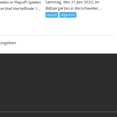
Samstag, den 21.Juni 2025, im
pielen in Playoff-Spielen
Bi(b)ergarten in Berschweiler,...
titel Viertelfinale 1:...
Aktuell
Allgemein
bzugeben.