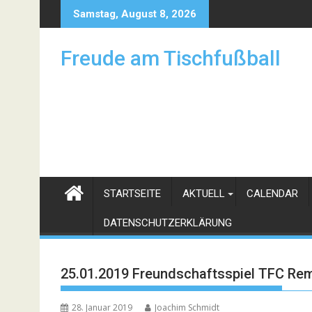
Skip
Samstag, August 8, 2026
to
content
Freude am Tischfußball
STARTSEITE
AKTUELL
CALENDAR
DATENSCHUTZERKLÄRUNG
25.01.2019 Freundschaftsspiel TFC Re
28. Januar 2019
Joachim Schmidt