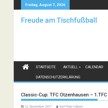
Skip
Freitag, August 7, 2026
to
content
Freude am Tischfußball
STARTSEITE
AKTUELL
CALENDAR
DATENSCHUTZERKLÄRUNG
Classic-Cup: TFC Otzenhausen – 1.TFC
12. November 2017
Karl Peter Haben