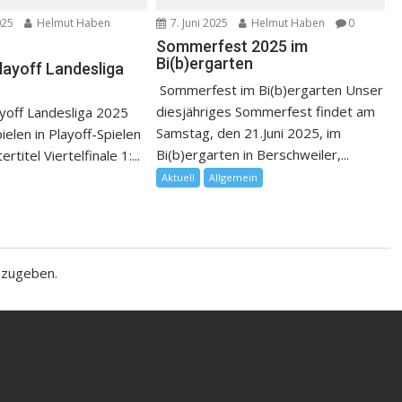
025
Helmut Haben
7. Juni 2025
Helmut Haben
0
Sommerfest 2025 im
Bi(b)ergarten
layoff Landesliga
Sommerfest im Bi(b)ergarten Unser
diesjähriges Sommerfest findet am
yoff Landesliga 2025
Samstag, den 21.Juni 2025, im
pielen in Playoff-Spielen
Bi(b)ergarten in Berschweiler,...
titel Viertelfinale 1:...
Aktuell
Allgemein
bzugeben.