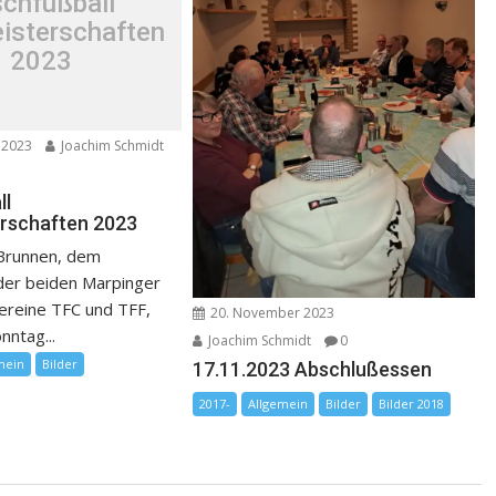
schfußball
isterschaften
2023
 2023
Joachim Schmidt
ll
rschaften 2023
 Brunnen, dem
 der beiden Marpinger
vereine TFC und TFF,
20. November 2023
nntag...
Joachim Schmidt
0
mein
Bilder
17.11.2023 Abschlußessen
2017-
Allgemein
Bilder
Bilder 2018