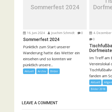
Ti
Sommerfest 2024
Dorfme
16. Juni 2024
Joachim Schmidt
0
4. Dezember
Sommerfest 2024
0
Tischfußba
Pünktlich zum Start unserer
Dorfmeiste
Wanderung hatte das Wetter ein
Im Treff am
einsehen und so konnten wir
Vereinslokal
pünktlich unsere...
Tischfußball
Aktuell
Archiv
Bilder
fanden am So
Aktuell
Allge
Bilder 2018
LEAVE A COMMENT