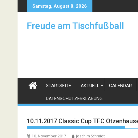
Skip
Samstag, August 8, 2026
to
content
Freude am Tischfußball
STARTSEITE
AKTUELL
CALENDAR
DATENSCHUTZERKLÄRUNG
10.11.2017 Classic Cup TFC Otzenhause
10. November 2017
Joachim Schmidt