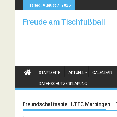
Skip
Freitag, August 7, 2026
to
content
Freude am Tischfußball
STARTSEITE
AKTUELL
CALENDAR
DATENSCHUTZERKLÄRUNG
Freundschaftsspiel 1.TFC Marpingen 