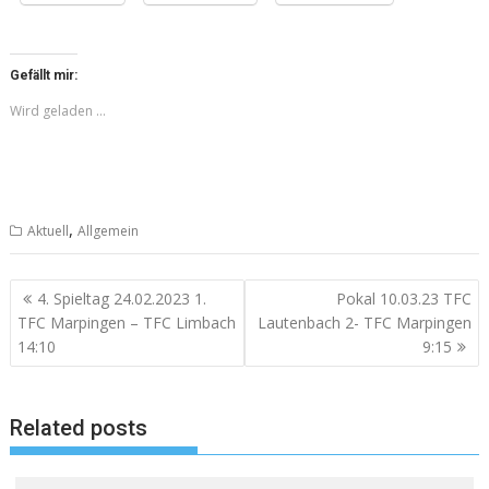
Gefällt mir:
Wird geladen …
,
Aktuell
Allgemein
Beitragsnavigation
4. Spieltag 24.02.2023 1.
Pokal 10.03.23 TFC
TFC Marpingen – TFC Limbach
Lautenbach 2- TFC Marpingen
14:10
9:15
Related posts