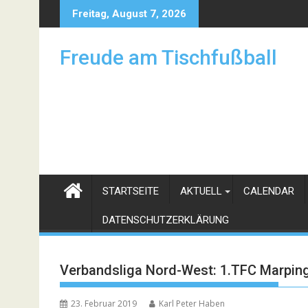
Skip
Freitag, August 7, 2026
to
content
Freude am Tischfußball
STARTSEITE
AKTUELL
CALENDAR
DATENSCHUTZERKLÄRUNG
Verbandsliga Nord-West: 1.TFC Marpin
23. Februar 2019
Karl Peter Haben