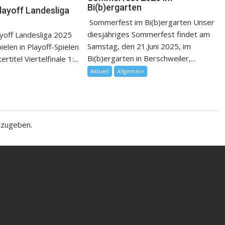
Bi(b)ergarten
layoff Landesliga
Sommerfest im Bi(b)ergarten Unser
diesjähriges Sommerfest findet am
yoff Landesliga 2025
Samstag, den 21.Juni 2025, im
pielen in Playoff-Spielen
Bi(b)ergarten in Berschweiler,...
titel Viertelfinale 1:...
Aktuell
Allgemein
bzugeben.