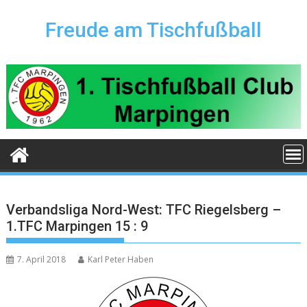
Skip
to
Freude am Tischfußball
content
Verbandsliga Nord-West: TFC Riegelsberg –
1.TFC Marpingen 15 : 9
7. April 2018
Karl Peter Haben