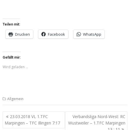
Teilen mit:
Drucken
Facebook
WhatsApp
Gefällt mir:
Wird geladen …
Allgemein
Beitragsnavigation
23.03.2018 VL 1.TFC
Verbandsliga Nord-West: RC
Marpingen – TFC Illingen 7:17
Wustweiler – 1.TFC Marpingen
13 : 11