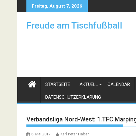
Skip
Freitag, August 7, 2026
to
content
Freude am Tischfußball
STARTSEITE
AKTUELL
CALENDAR
DATENSCHUTZERKLÄRUNG
Verbandsliga Nord-West: 1.TFC Marpin
6. Mai 2017
Karl Peter Haben