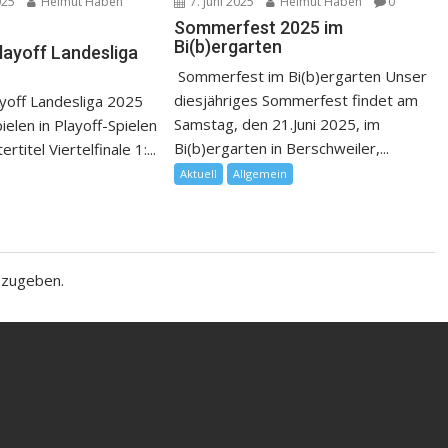
025
Helmut Haben
7. Juni 2025
Helmut Haben
0
Sommerfest 2025 im
Bi(b)ergarten
layoff Landesliga
Sommerfest im Bi(b)ergarten Unser
diesjähriges Sommerfest findet am
yoff Landesliga 2025
Samstag, den 21.Juni 2025, im
pielen in Playoff-Spielen
Bi(b)ergarten in Berschweiler,...
titel Viertelfinale 1:...
Aktuell
Allgemein
bzugeben.