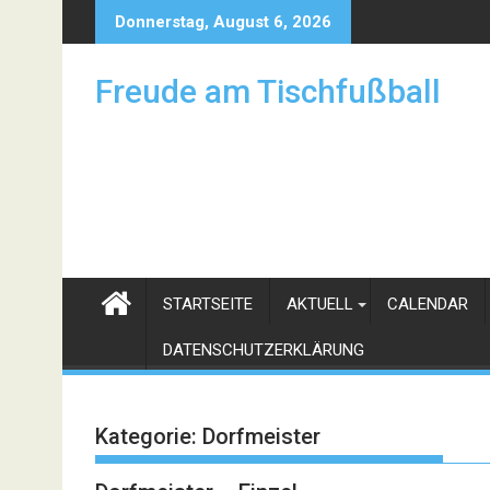
Skip
Donnerstag, August 6, 2026
to
content
Freude am Tischfußball
STARTSEITE
AKTUELL
CALENDAR
DATENSCHUTZERKLÄRUNG
Kategorie:
Dorfmeister