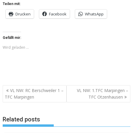
Teilen mit:
Drucken
Facebook
WhatsApp
Gefällt mir:
Wird geladen …
Beitragsnavigation
VL NW: RC Berschweiler 1 –
VL NW: 1.TFC Marpingen –
TFC Marpingen
TFC Otzenhausen
Related posts