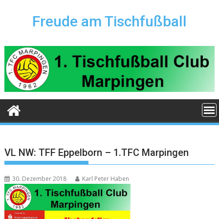
Skip
to
Freude am Tischfußball
content
VL NW: TFF Eppelborn – 1.TFC Marpingen
30. Dezember 2018
Karl Peter Haben