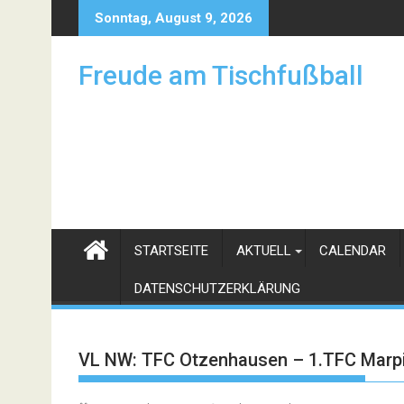
Skip
Sonntag, August 9, 2026
to
content
Freude am Tischfußball
STARTSEITE
AKTUELL
CALENDAR
DATENSCHUTZERKLÄRUNG
VL NW: TFC Otzenhausen – 1.TFC Marp