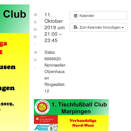
11.
W
Kalender
Oktober
A
2019 um
Zum Kalender hinzufügen
N
21:00 –
N
23:45
:
Siska
W
6666620
O
Nonnweiler-
:
Otzenhaus
en
Ringwallstr.
12