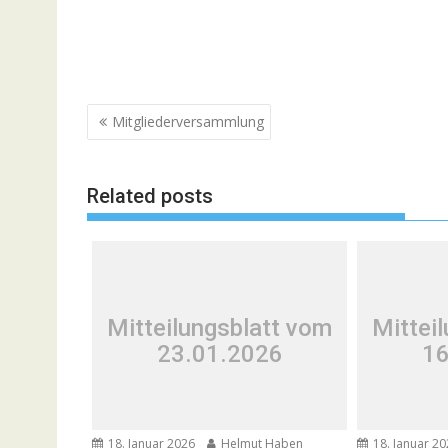
Beitragsnavigation
Mitgliederversammlung
Related posts
Mitteilungsblatt vom
Mittei
23.01.2026
16
18. Januar 2026
Helmut Haben
18. Januar 2