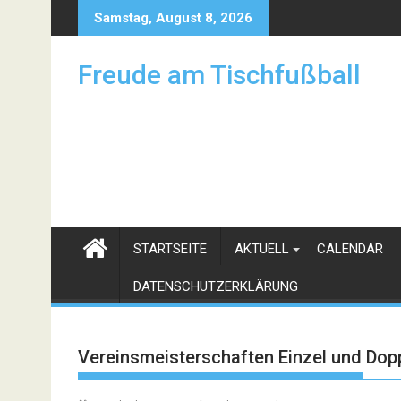
Skip
Samstag, August 8, 2026
to
content
Freude am Tischfußball
STARTSEITE
AKTUELL
CALENDAR
DATENSCHUTZERKLÄRUNG
Vereinsmeisterschaften Einzel und Dop