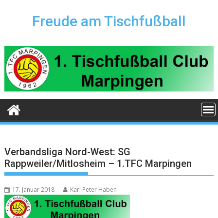
Skip
to
Freude am Tischfußball
content
Verbandsliga Nord-West: SG
Rappweiler/Mitlosheim – 1.TFC Marpingen
17. Januar 2018
Karl Peter Haben