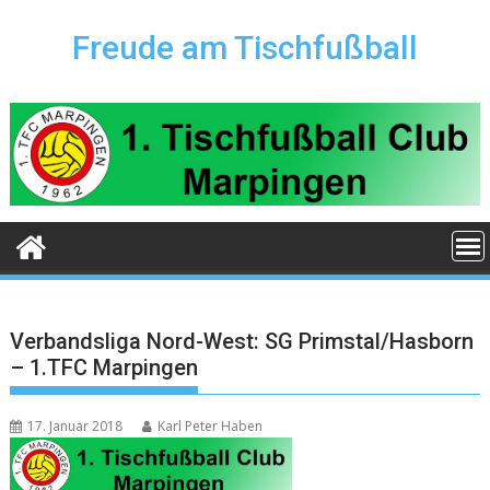
Skip
to
Freude am Tischfußball
content
Verbandsliga Nord-West: SG Primstal/Hasborn
– 1.TFC Marpingen
17. Januar 2018
Karl Peter Haben