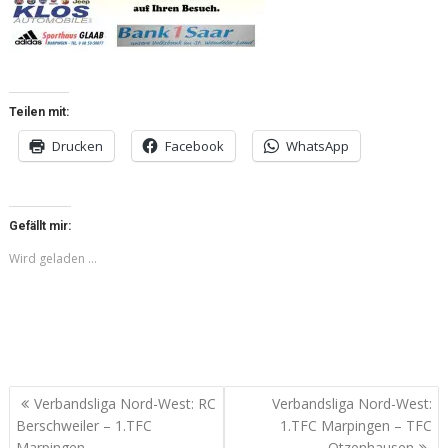
Teilen mit:
Drucken
Facebook
WhatsApp
Gefällt mir:
Wird geladen …
Beitragsnavigation
Verbandsliga Nord-West: RC
Verbandsliga Nord-West:
Berschweiler – 1.TFC
1.TFC Marpingen – TFC
Marpingen
Otzenhausen