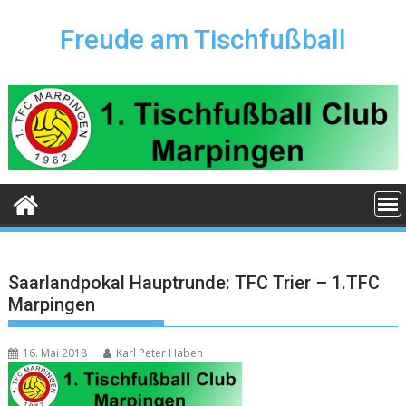
Skip
to
Freude am Tischfußball
content
Saarlandpokal Hauptrunde: TFC Trier – 1.TFC
Marpingen
16. Mai 2018
Karl Peter Haben