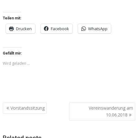
Teilen mit:
Drucken
Facebook
WhatsApp
Gefällt mir:
Wird geladen …
Beitragsnavigation
Vorstandssitzung
Vereinswanderung am
10.06.2018
Related posts