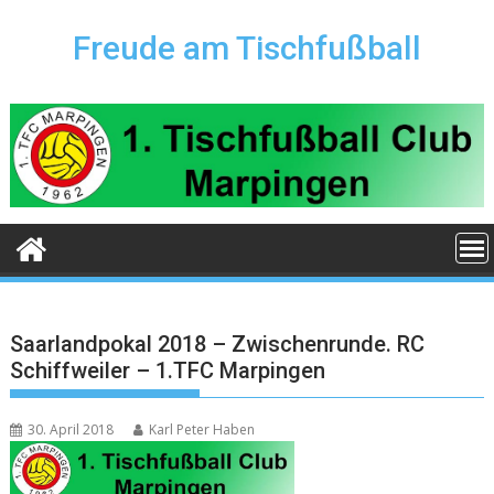
Skip
to
Freude am Tischfußball
content
Saarlandpokal 2018 – Zwischenrunde. RC
Schiffweiler – 1.TFC Marpingen
30. April 2018
Karl Peter Haben