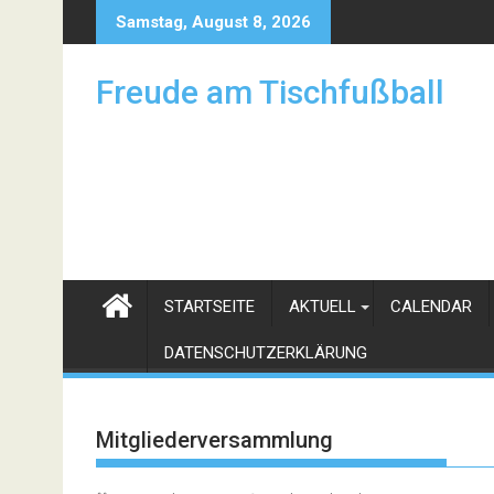
Skip
Samstag, August 8, 2026
to
content
Freude am Tischfußball
STARTSEITE
AKTUELL
CALENDAR
DATENSCHUTZERKLÄRUNG
Mitgliederversammlung