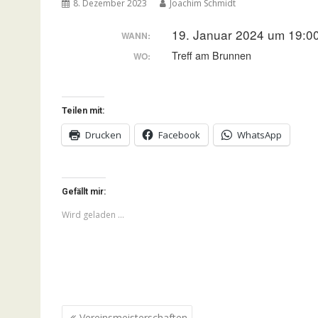
8. Dezember 2023
Joachim Schmidt
19. Januar 2024 um 19:0
WANN:
Treff am Brunnen
WO:
Teilen mit:
Drucken
Facebook
WhatsApp
Gefällt mir:
Wird geladen …
Beitragsnavigation
Vereinsmeisterschaften