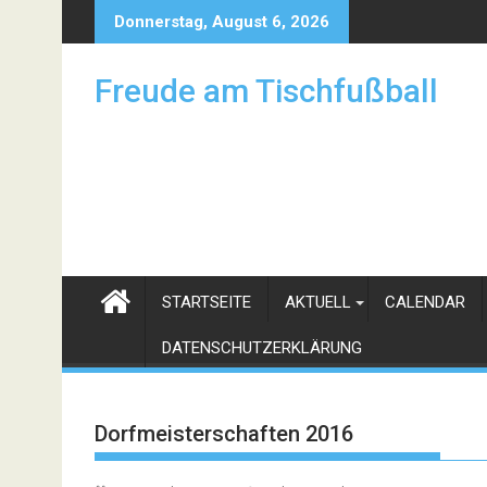
Skip
Donnerstag, August 6, 2026
to
content
Freude am Tischfußball
STARTSEITE
AKTUELL
CALENDAR
DATENSCHUTZERKLÄRUNG
Dorfmeisterschaften 2016