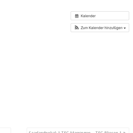
Kalender
Zum Kalender hinzufügen
Saarlandpokal: 1.TFC Marpingen – TFC Bliesen 1