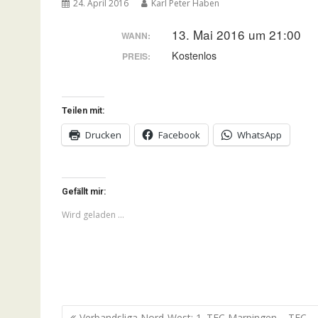
24. April 2016
Karl Peter Haben
13. Mai 2016 um 21:00
WANN:
Kostenlos
PREIS:
Teilen mit:
Drucken
Facebook
WhatsApp
Gefällt mir:
Wird geladen …
Beitragsnavigation
Verbandsliga Nord-West: 1. TFC Marpingen – TFC