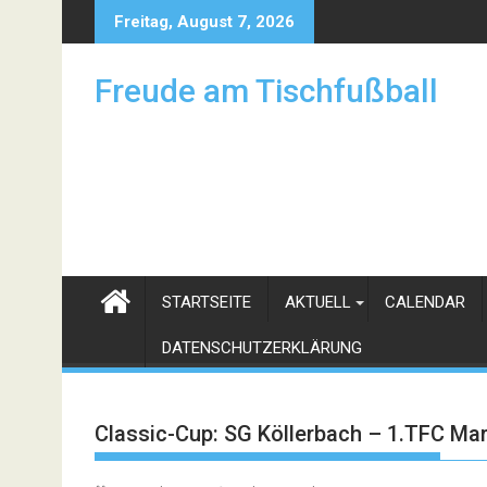
Skip
Freitag, August 7, 2026
to
content
Freude am Tischfußball
STARTSEITE
AKTUELL
CALENDAR
DATENSCHUTZERKLÄRUNG
Classic-Cup: SG Köllerbach – 1.TFC Ma