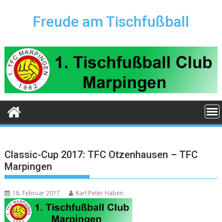
Skip
to
Freude am Tischfußball
content
Classic-Cup 2017: TFC Otzenhausen – TFC
Marpingen
18. Februar 2017
Karl Peter Haben