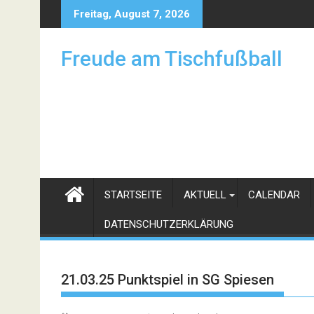
Skip
Freitag, August 7, 2026
to
content
Freude am Tischfußball
STARTSEITE
AKTUELL
CALENDAR
DATENSCHUTZERKLÄRUNG
21.03.25 Punktspiel in SG Spiesen