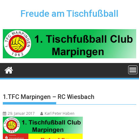
Skip
to
Freude am Tischfußball
content
1.TFC Marpingen – RC Wiesbach
29. Januar 2017
Karl Peter Haben