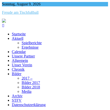
Skip
Sonntag, August 9, 2026
to
Freude am Tischfußball
content
Startseite
Aktuell
Spielberichte
Ergebnisse
Calendar
Unsere Partner
Allgemein
Unser Verein
Chronik
Bilder
2017 –
Bilder 2017
Bilder 2018
Media
Archiv
STFV
Datenschutzerklärung