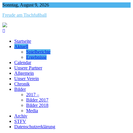
Skip
Sonntag, August 9, 2026
to
Freude am Tischfußball
content
Startseite
Aktuell
Spielberichte
Ergebnisse
Calendar
Unsere Partner
Allgemein
Unser Verein
Chronik
Bilder
2017 –
Bilder 2017
Bilder 2018
Media
Archiv
STFV
Datenschutzerklärung