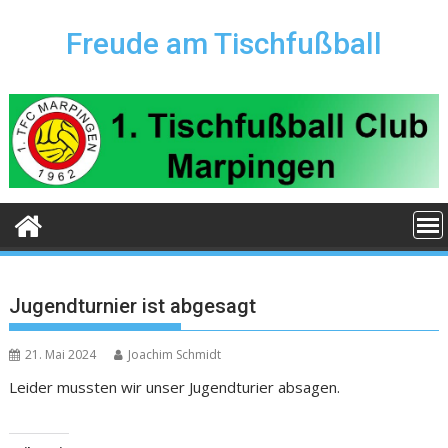
Skip
to
Freude am Tischfußball
content
Jugendturnier ist abgesagt
21. Mai 2024
Joachim Schmidt
Leider mussten wir unser Jugendturier absagen.