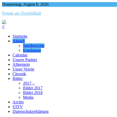
Skip
Donnerstag, August 6, 2026
to
Freude am Tischfußball
content
Startseite
Aktuell
Spielberichte
Ergebnisse
Calendar
Unsere Partner
Allgemein
Unser Verein
Chronik
Bilder
2017 –
Bilder 2017
Bilder 2018
Media
Archiv
STFV
Datenschutzerklärung