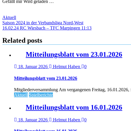
Gefällt mir
Wird geladen …
Aktuell
Beitragsnavigation
Saison 2024 in der Verbandsliga Nord-West
16.02.24 RC Wiesbach – TFC Marpingen 11:13
Related posts
Mitteilungsblatt vom 23.01.2026
18. Januar 2026
Helmut Haben
0
Mitteilungsblatt vom 23.01.2026
Mitgliederversammlung Am vergangenen Freitag, 16.01.2026, fa
Aktuell
Spielberichte
Mitteilungsblatt vom 16.01.2026
18. Januar 2026
Helmut Haben
0