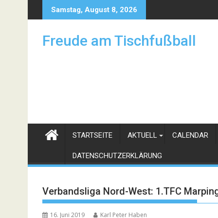
Skip
Samstag, August 8, 2026
to
content
Freude am Tischfußball
STARTSEITE
AKTUELL
CALENDAR
DATENSCHUTZERKLÄRUNG
Verbandsliga Nord-West: 1.TFC Marping
16. Juni 2019
Karl Peter Haben