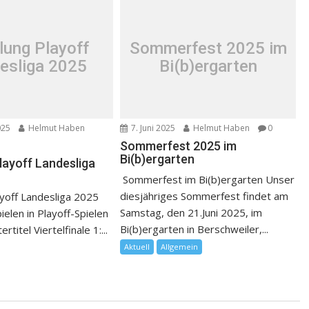
lung Playoff
Sommerfest 2025 im
esliga 2025
Bi(b)ergarten
025
Helmut Haben
7. Juni 2025
Helmut Haben
0
Sommerfest 2025 im
Bi(b)ergarten
layoff Landesliga
Sommerfest im Bi(b)ergarten Unser
diesjähriges Sommerfest findet am
yoff Landesliga 2025
Samstag, den 21.Juni 2025, im
pielen in Playoff-Spielen
Bi(b)ergarten in Berschweiler,...
titel Viertelfinale 1:...
Aktuell
Allgemein