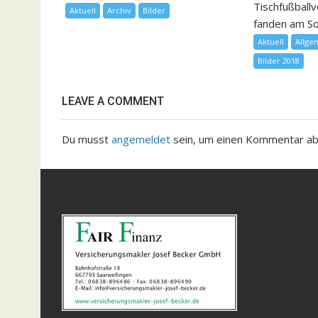
Tischfußball
Aktuell
Archiv
Bilder
fanden am So
Aktuell
Allge
Bilder 2018
LEAVE A COMMENT
Du musst
angemeldet
sein, um einen Kommentar a