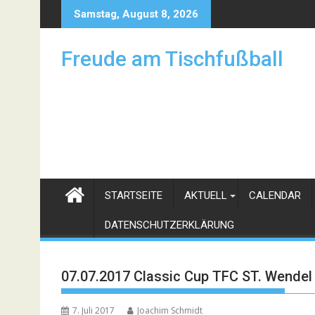
Skip
Samstag, August 8, 2026
to
content
Freude am Tischfußball
STARTSEITE
AKTUELL
CALENDAR
DATENSCHUTZERKLÄRUNG
07.07.2017 Classic Cup TFC ST. Wendel
7. Juli 2017
Joachim Schmidt