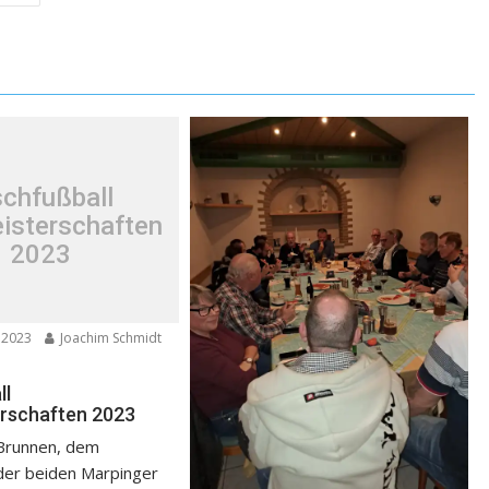
schfußball
isterschaften
2023
 2023
Joachim Schmidt
ll
rschaften 2023
 Brunnen, dem
 der beiden Marpinger