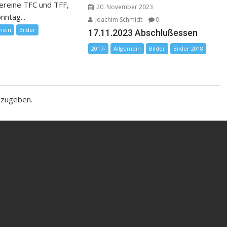
vereine TFC und TFF,
20. November 2023
nntag...
Joachim Schmidt
0
mein
Bilder
17.11.2023 Abschlußessen
2017-
Allgemein
Bilder
Bilder 2018
bzugeben.