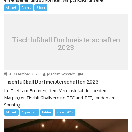
ein einsehen und so konnten wir pünktlich unsere...
Aktuell
Archiv
Bilder
Tischfußball Dorfmeisterschaften
2023
4. Dezember 2023
Joachim Schmidt
0
Tischfußball Dorfmeisterschaften 2023
Im Treff am Brunnen, dem Vereinslokal der beiden
Marpinger Tischfußballvereine TFC und TFF, fanden am
Sonntag...
Aktuell
Allgemein
Bilder
Bilder 2018