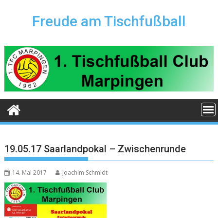
Skip
to
Freude am Tischfußball
content
19.05.17 Saarlandpokal – Zwischenrunde
14. Mai 2017
Joachim Schmidt