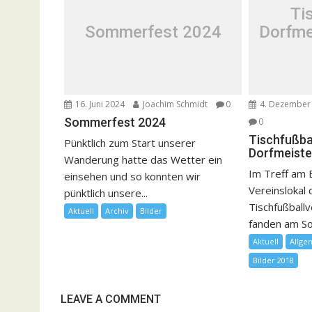
Ti
Sommerfest 2024
Dorfme
16. Juni 2024
Joachim Schmidt
0
4. Dezember
Sommerfest 2024
0
Tischfußba
Pünktlich zum Start unserer
Dorfmeiste
Wanderung hatte das Wetter ein
Im Treff am
einsehen und so konnten wir
Vereinslokal
pünktlich unsere...
Tischfußball
Aktuell
Archiv
Bilder
fanden am So
Aktuell
Allge
Bilder 2018
LEAVE A COMMENT