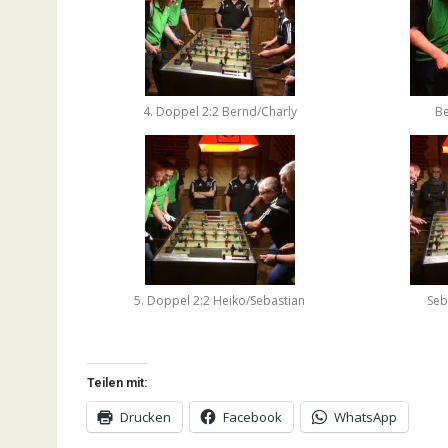
4. Doppel 2:2 Bernd/Charly
Be
5. Doppel 2:2 Heiko/Sebastian
Seb
Teilen mit:
Drucken
Facebook
WhatsApp