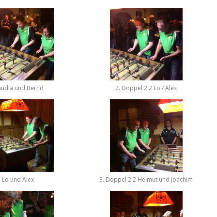
audia und Bernd
2. Doppel 2:2 Lo / Alex
Lo und Alex
3. Doppel 2:2 Helmut und Joachim