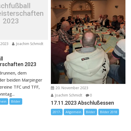
schfußball
isterschaften
2023
 2023
Joachim Schmidt
ll
rschaften 2023
 Brunnen, dem
 der beiden Marpinger
vereine TFC und TFF,
20. November 2023
nntag...
Joachim Schmidt
0
mein
Bilder
17.11.2023 Abschlußessen
2017-
Allgemein
Bilder
Bilder 2018