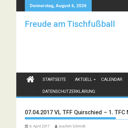
Skip
Donnerstag, August 6, 2026
to
content
Freude am Tischfußball
STARTSEITE
AKTUELL
CALENDAR
DATENSCHUTZERKLÄRUNG
07.04.2017 VL TFF Quirschied – 1. TFC
8. April 2017
Joachim Schmidt