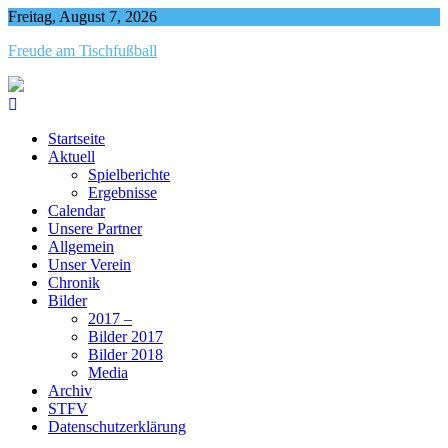
Skip
Freitag, August 7, 2026
to
Freude am Tischfußball
content
Startseite
Aktuell
Spielberichte
Ergebnisse
Calendar
Unsere Partner
Allgemein
Unser Verein
Chronik
Bilder
2017 –
Bilder 2017
Bilder 2018
Media
Archiv
STFV
Datenschutzerklärung