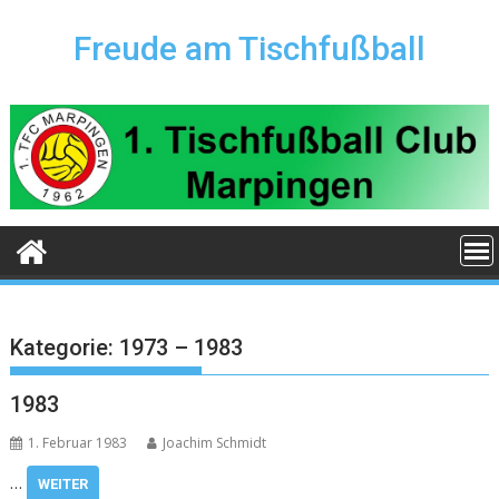
Skip
to
Freude am Tischfußball
content
Kategorie:
1973 – 1983
1983
1. Februar 1983
Joachim Schmidt
…
WEITER