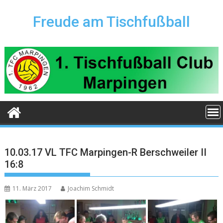
Skip
to
Freude am Tischfußball
content
10.03.17 VL TFC Marpingen-R Berschweiler II
16:8
11. März 2017
Joachim Schmidt