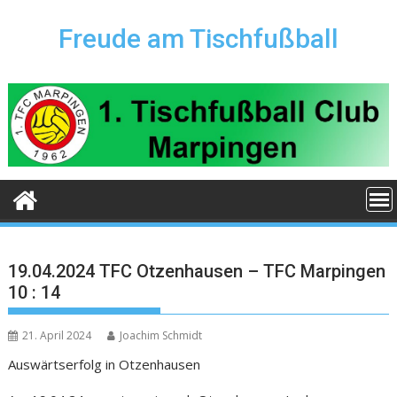
Skip
to
Freude am Tischfußball
content
19.04.2024 TFC Otzenhausen – TFC Marpingen
10 : 14
21. April 2024
Joachim Schmidt
Auswärtserfolg in Otzenhausen