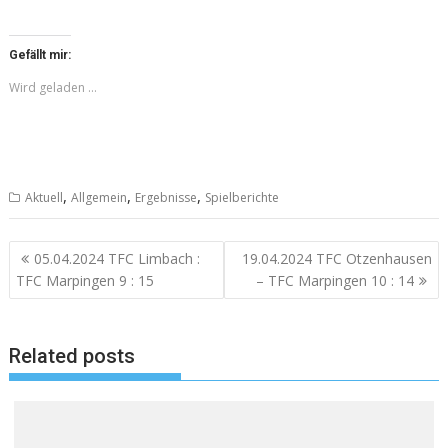
Gefällt mir:
Wird geladen …
,
,
,
Aktuell
Allgemein
Ergebnisse
Spielberichte
Beitragsnavigation
05.04.2024 TFC Limbach :
19.04.2024 TFC Otzenhausen
TFC Marpingen 9 : 15
– TFC Marpingen 10 : 14
Related posts