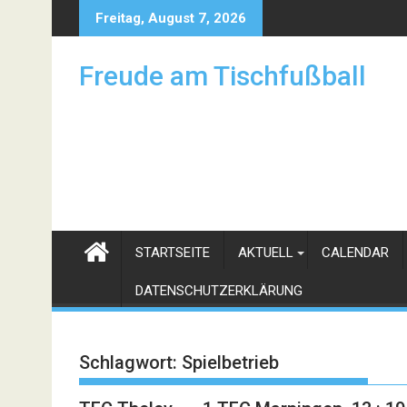
Skip
Freitag, August 7, 2026
to
content
Freude am Tischfußball
STARTSEITE
AKTUELL
CALENDAR
DATENSCHUTZERKLÄRUNG
Schlagwort:
Spielbetrieb