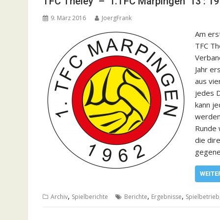
TFC Theley – 1.TFC Marpingen 13 : 19
9. März 2016
JoergFrank
Am ers
TFC Th
Verban
Jahr er
aus vi
jedes D
kann je
werden
Runde 
die dir
gegene
WEITE
,
,
,
Archiv
Spielberichte
Berichte
Ergebnisse
Spielbetrieb