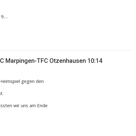
 9.…
TFC Marpingen-TFC Otzenhausen 10:14
m Heimspiel gegen den
t.
ussten wir uns am Ende