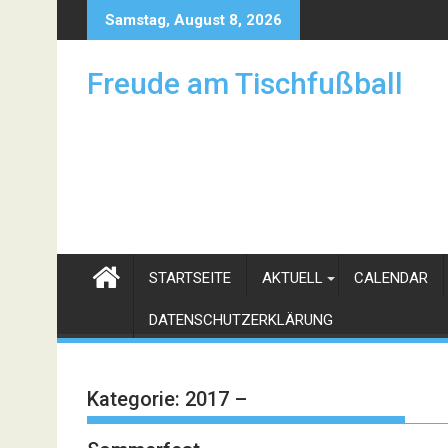
Skip
Samstag, August 8, 2026
to
content
Freude am Tischfußball
STARTSEITE
AKTUELL
CALENDAR
DATENSCHUTZERKLÄRUNG
Kategorie:
2017 –