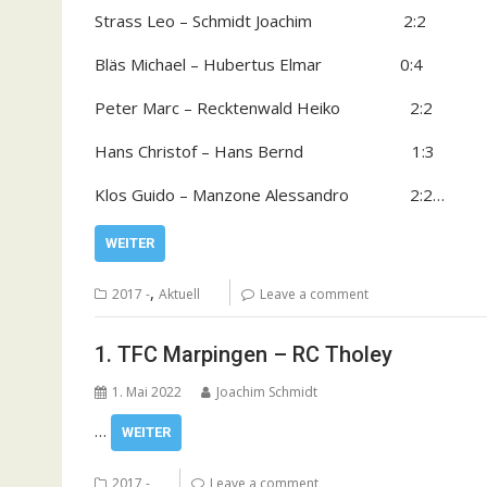
Strass Leo – Schmidt Joachim 2:2
Bläs Michael – Hubertus Elmar 0:4
Peter Marc – Recktenwald Heiko 2:2
Hans Christof – Hans Bernd 1:3
Klos Guido – Manzone Alessandro 2:2…
WEITER
,
2017 -
Aktuell
Leave a comment
1. TFC Marpingen – RC Tholey
1. Mai 2022
Joachim Schmidt
…
WEITER
2017 -
Leave a comment