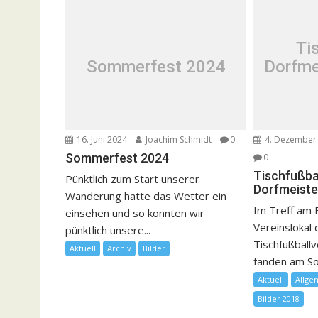
Ti
Sommerfest 2024
Dorfme
16. Juni 2024
Joachim Schmidt
0
4. Dezember
Sommerfest 2024
0
Tischfußba
Pünktlich zum Start unserer
Dorfmeiste
Wanderung hatte das Wetter ein
Im Treff am
einsehen und so konnten wir
Vereinslokal
pünktlich unsere...
Tischfußball
Aktuell
Archiv
Bilder
fanden am So
Aktuell
Allge
Bilder 2018