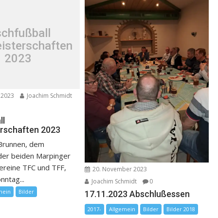
schfußball
isterschaften
2023
 2023
Joachim Schmidt
ll
rschaften 2023
 Brunnen, dem
 der beiden Marpinger
vereine TFC und TFF,
20. November 2023
nntag...
Joachim Schmidt
0
mein
Bilder
17.11.2023 Abschlußessen
2017-
Allgemein
Bilder
Bilder 2018