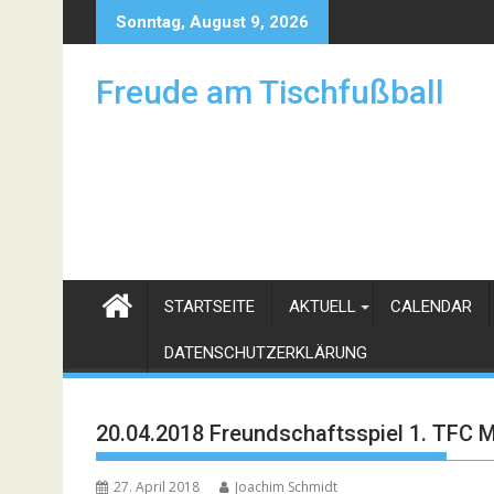
Skip
Sonntag, August 9, 2026
to
content
Freude am Tischfußball
STARTSEITE
AKTUELL
CALENDAR
DATENSCHUTZERKLÄRUNG
20.04.2018 Freundschaftsspiel 1. TFC 
27. April 2018
Joachim Schmidt