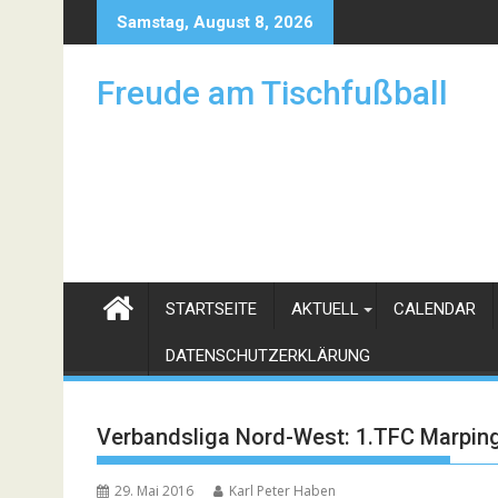
Skip
Samstag, August 8, 2026
to
content
Freude am Tischfußball
STARTSEITE
AKTUELL
CALENDAR
DATENSCHUTZERKLÄRUNG
Verbandsliga Nord-West: 1.TFC Marping
29. Mai 2016
Karl Peter Haben