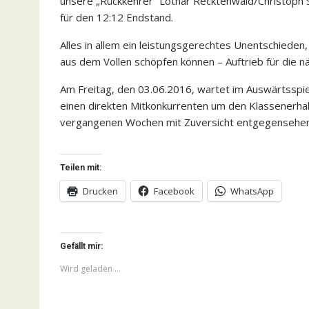
unsere „Rückkehrer“ Lothar Recktenwald/Christoph S
für den 12:12 Endstand.
Alles in allem ein leistungsgerechtes Unentschieden
aus dem Vollen schöpfen können – Auftrieb für die n
Am Freitag, den 03.06.2016, wartet im Auswärtssp
einen direkten Mitkonkurrenten um den Klassenerhal
vergangenen Wochen mit Zuversicht entgegensehen
Teilen mit:
Drucken
Facebook
WhatsApp
Gefällt mir:
Wird geladen …