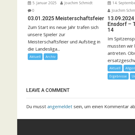
5. Januar 2025
Joachim Schmidt
14. Septemb
0
Joachim Schm
03.01.2025 Meisterschaftsfeier
13.09.2024
Ensdorf – 
Zum Start ins neue Jahr trafen sich
14
unsere Spieler zur
Im Spitzensp
Meisterschaftsfeier und Aufstieg in
mussten wir 
die Landesliga...
antreten. Ob
Aktuell
Archiv
ersatzgeschwä
Aktuell
Allge
Ergebnisse
U
LEAVE A COMMENT
Du musst
angemeldet
sein, um einen Kommentar a