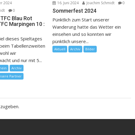
er 2024
16. Juni 2024
Joachim Schmidt
0
Sommerfest 2024
idt
0
 TFC Blau Rot
Pünktlich zum Start unserer
TFC Marpingen 10 :
Wanderung hatte das Wetter ein
einsehen und so konnten wir
iel dieses Spieltages
pünktlich unsere...
beim Tabellenzweiten
Aktuell
Archiv
Bilder
wohl wir
cht und nur mit 5...
mein
Archiv
nsere Partner
bzugeben.