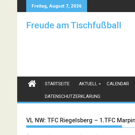
Skip
Freitag, August 7, 2026
to
content
Freude am Tischfußball
STARTSEITE
AKTUELL
CALENDAR
DATENSCHUTZERKLÄRUNG
VL NW: TFC Riegelsberg – 1.TFC Marpi