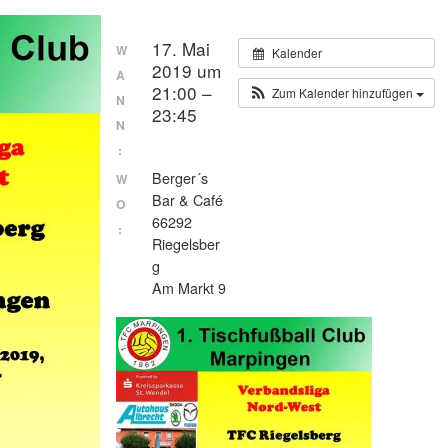
17. Mai
W
Kalender
2019 um
A
21:00 –
Zum Kalender hinzufügen
N
23:45
N
:
Berger´s
W
Bar & Café
O
66292
:
Riegelsber
g
Am Markt 9