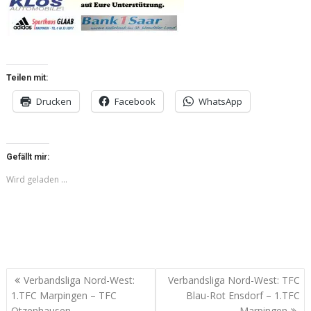
Teilen mit:
Drucken
Facebook
WhatsApp
Gefällt mir:
Wird geladen …
Beitragsnavigation
Verbandsliga Nord-West:
Verbandsliga Nord-West: TFC
1.TFC Marpingen – TFC
Blau-Rot Ensdorf – 1.TFC
Otzenhausen
Marpingen