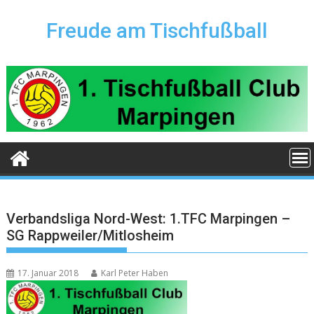
Skip
to
Freude am Tischfußball
content
Verbandsliga Nord-West: 1.TFC Marpingen –
SG Rappweiler/Mitlosheim
17. Januar 2018
Karl Peter Haben