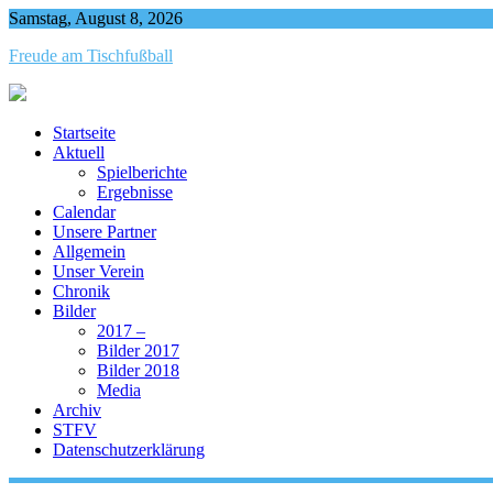
Skip
Samstag, August 8, 2026
to
Freude am Tischfußball
content
Startseite
Aktuell
Spielberichte
Ergebnisse
Calendar
Unsere Partner
Allgemein
Unser Verein
Chronik
Bilder
2017 –
Bilder 2017
Bilder 2018
Media
Archiv
STFV
Datenschutzerklärung