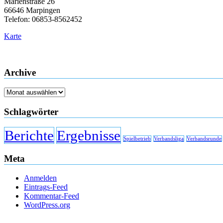
Marienstraße 26
66646 Marpingen
Telefon: 06853-8562452
Karte
Archive
Archive
Schlagwörter
Berichte
Ergebnisse
Spielbetrieb
Verbandsliga
Verbandsrunde
Meta
Anmelden
Eintrags-Feed
Kommentar-Feed
WordPress.org