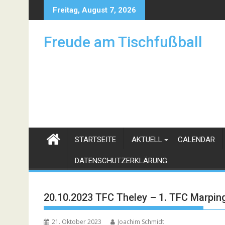
Skip
Freitag, August 7, 2026
to
content
Freude am Tischfußball
STARTSEITE
AKTUELL
CALENDAR
DATENSCHUTZERKLÄRUNG
20.10.2023 TFC Theley – 1. TFC Marpin
21. Oktober 2023
Joachim Schmidt