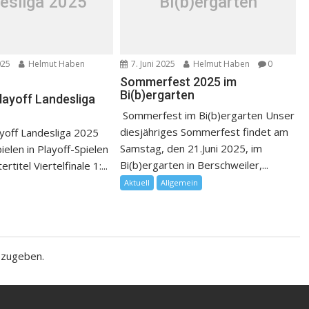
esliga 2025
Bi(b)ergarten
025
Helmut Haben
7. Juni 2025
Helmut Haben
0
Sommerfest 2025 im
Bi(b)ergarten
layoff Landesliga
Sommerfest im Bi(b)ergarten Unser
diesjähriges Sommerfest findet am
yoff Landesliga 2025
Samstag, den 21.Juni 2025, im
pielen in Playoff-Spielen
Bi(b)ergarten in Berschweiler,...
titel Viertelfinale 1:...
Aktuell
Allgemein
bzugeben.